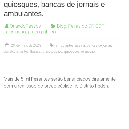
quiosques, bancas de jornais e
ambulantes.
OrlandoPassos
Blog
,
Feiras do DF
,
GDF
,
Legislação
,
preço publico
29 de maio de 2023
ambulantes
,
assina
,
bancas de jornais
,
decreto
,
feirantes
,
Ibaneis
,
preço publico
,
quiosques
,
remissão
Mais de 5 mil Feirantes serão beneficiados diretamente
com a remissão do preço público no Distrito Federal