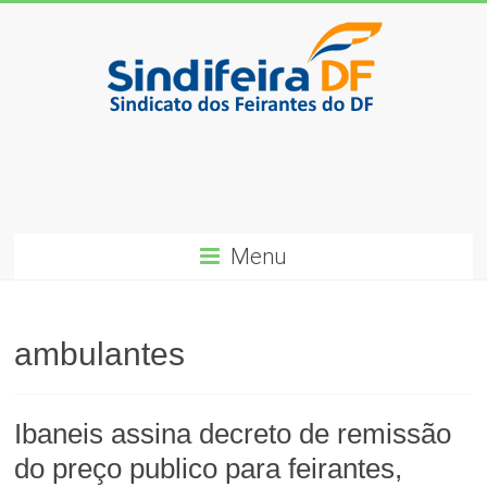
Skip
to
content
SindiFeira-
DF
Sindicado
dos
Menu
Feirantes
do
DF
ambulantes
Ibaneis assina decreto de remissão
do preço publico para feirantes,