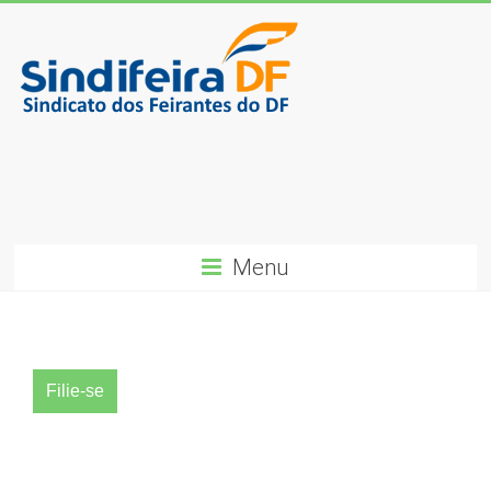
Skip
to
content
SindiFeira-
DF
Sindicado
dos
Menu
Feirantes
do
DF
Filie-se