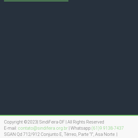
Copyright ©2023| SindiFeira-DF | All Rights Reserved
E-mail:
contato@sindifeira.org.br
| Whatsapp:
(61)9.9138-7437
SGAN Qd 712/912 Conjunto E, Térreo, Parte “I”, Asa Norte. |