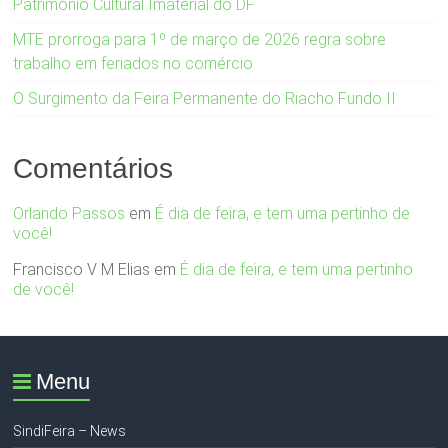
Patrimônio Cultural Imaterial do DF
MTE prorroga para 1º de março de 2026 regra sobre
trabalho em feriados no comércio
O Surgimento da Feira Permanente do Riacho Fundo II
Comentários
Orlando Passos
em
É dia de feira, e tem uma pertinho de
você!
Francisco V M Elias
em
É dia de feira, e tem uma pertinho
de você!
Menu
SindiFeira – News