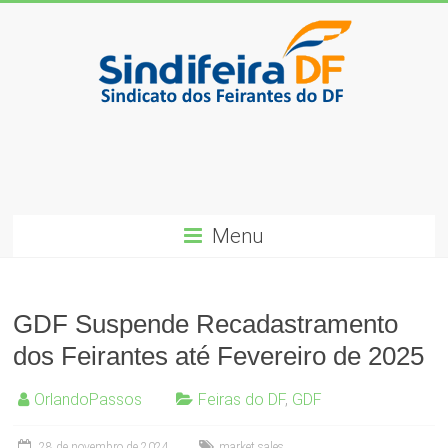
Skip
to
content
SindiFeira-
DF
Sindicado
dos
Menu
Feirantes
do
DF
GDF Suspende Recadastramento
dos Feirantes até Fevereiro de 2025
OrlandoPassos
Feiras do DF
,
GDF
28 de novembro de 2024
market sales