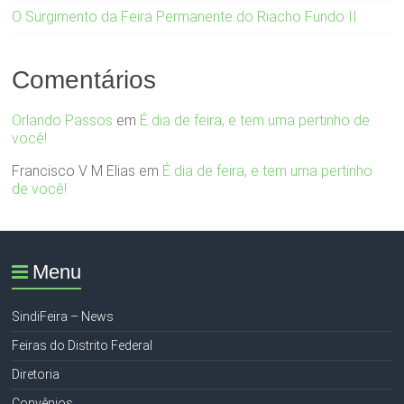
O Surgimento da Feira Permanente do Riacho Fundo II
Comentários
Orlando Passos
em
É dia de feira, e tem uma pertinho de
você!
Francisco V M Elias
em
É dia de feira, e tem uma pertinho
de você!
Menu
SindiFeira – News
Feiras do Distrito Federal
Diretoria
Convênios