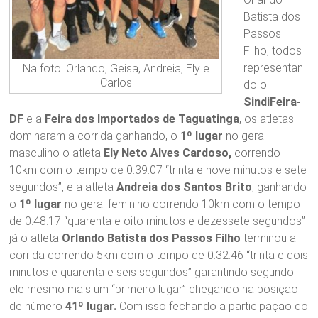
Batista dos
Passos
Filho, todos
representan
Na foto: Orlando, Geisa, Andreia, Ely e
Carlos
do o
SindiFeira-
DF
e a
Feira dos Importados de Taguatinga
, os atletas
dominaram a corrida ganhando, o
1º lugar
no geral
masculino o atleta
Ely Neto Alves Cardoso,
correndo
10km com o tempo de 0:39:07 “trinta e nove minutos e sete
segundos”, e a atleta
Andreia dos Santos Brito
, ganhando
o
1º lugar
no geral feminino correndo 10km com o tempo
de 0:48:17 “quarenta e oito minutos e dezessete segundos”
já o atleta
Orlando Batista dos Passos Filho
terminou a
corrida correndo 5km com o tempo de 0:32:46 “trinta e dois
minutos e quarenta e seis segundos” garantindo segundo
ele mesmo mais um “primeiro lugar” chegando na posição
de número
41º lugar.
Com isso fechando a participação do