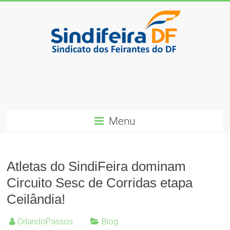
Skip
to
content
SindiFeira-
DF
Sindicado
dos
Menu
Feirantes
do
DF
Atletas do SindiFeira dominam
Circuito Sesc de Corridas etapa
Ceilândia!
OrlandoPassos
Blog