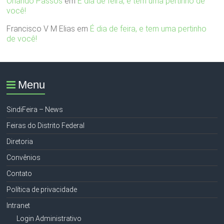
Orlando Passos
em
É dia de feira, e tem uma pertinho de
você!
Francisco V M Elias
em
É dia de feira, e tem uma pertinho
de você!
Menu
SindiFeira – News
Feiras do Distrito Federal
Diretoria
Convênios
Contato
Política de privacidade
Intranet
Login Administrativo