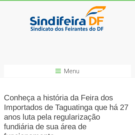
Skip
to
content
SindiFeira-
DF
Sindicado
dos
Menu
Feirantes
do
DF
Conheça a história da Feira dos
Importados de Taguatinga que há 27
anos luta pela regularização
fundiária de sua área de