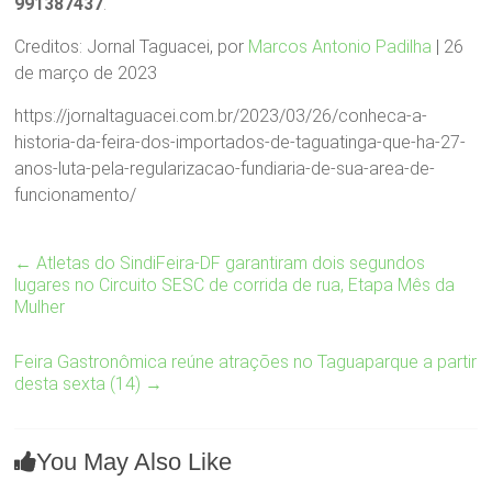
991387437
.
Creditos: Jornal Taguacei, por
Marcos Antonio Padilha
| 26
de março de 2023
https://jornaltaguacei.com.br/2023/03/26/conheca-a-
historia-da-feira-dos-importados-de-taguatinga-que-ha-27-
anos-luta-pela-regularizacao-fundiaria-de-sua-area-de-
funcionamento/
←
Atletas do SindiFeira-DF garantiram dois segundos
lugares no Circuito SESC de corrida de rua, Etapa Mês da
Mulher
Feira Gastronômica reúne atrações no Taguaparque a partir
desta sexta (14)
→
You May Also Like