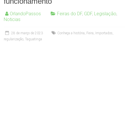
funcionamento
OrlandoPassos
Feiras do DF
,
GDF
,
Legislação
,
Noticias
28 de março de 2023
Conheça a história
,
Feira
,
Importados
,
regularização
,
Taguatinga