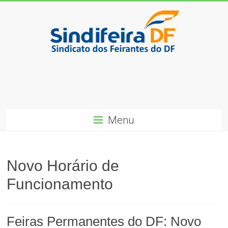
Skip
to
content
SindiFeira-
DF
Sindicado
dos
Menu
Feirantes
do
DF
Novo Horário de
Funcionamento
Feiras Permanentes do DF: Novo