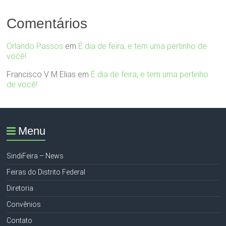
Comentários
Orlando Passos
em
É dia de feira, e tem uma pertinho de
você!
Francisco V M Elias
em
É dia de feira, e tem uma pertinho
de você!
Menu
SindiFeira – News
Feiras do Distrito Federal
Diretoria
Convênios
Contato