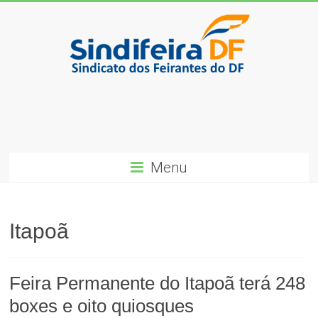
Skip
to
content
SindiFeira-
DF
Sindicado
dos
Menu
Feirantes
do
DF
Itapoã
Feira Permanente do Itapoã terá 248
boxes e oito quiosques