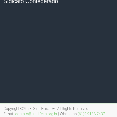
Sidicato Confederado
Copyright ©2023| SindiFeira-DF | All Rights Reserved
E-mail:
contato@sindifeira.org.br
| Whatsapp:
(61)9.9138-7437