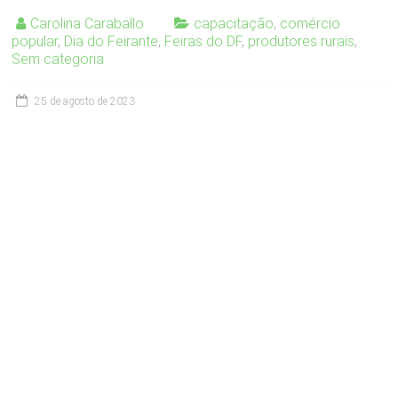
Carolina Caraballo
capacitação
,
comércio
popular
,
Dia do Feirante
,
Feiras do DF
,
produtores rurais
,
Sem categoria
25 de agosto de 2023