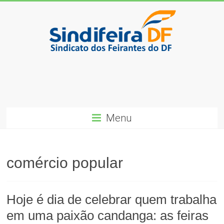
Skip
to
content
SindiFeira-
DF
Sindicado
dos
Menu
Feirantes
do
DF
comércio popular
Hoje é dia de celebrar quem trabalha
em uma paixão candanga: as feiras