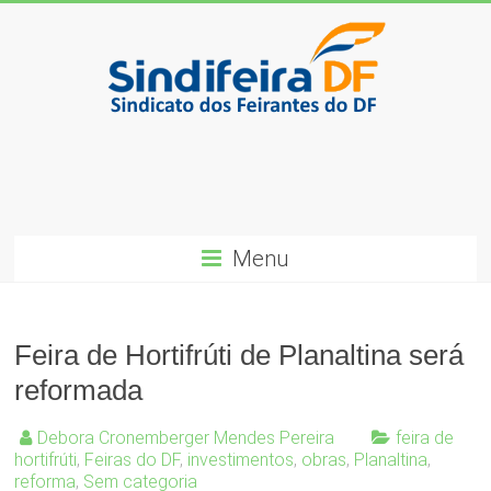
Skip
to
content
SindiFeira-
DF
Sindicado
dos
Menu
Feirantes
do
DF
Feira de Hortifrúti de Planaltina será
reformada
Debora Cronemberger Mendes Pereira
feira de
hortifrúti
,
Feiras do DF
,
investimentos
,
obras
,
Planaltina
,
reforma
,
Sem categoria