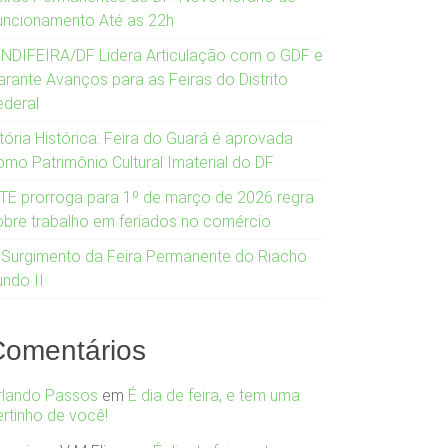
uncionamento Até as 22h
INDIFEIRA/DF Lidera Articulação com o GDF e
arante Avanços para as Feiras do Distrito
ederal
tória Histórica: Feira do Guará é aprovada
omo Patrimônio Cultural Imaterial do DF
TE prorroga para 1º de março de 2026 regra
obre trabalho em feriados no comércio
 Surgimento da Feira Permanente do Riacho
undo II
Comentários
rlando Passos
em
É dia de feira, e tem uma
ertinho de você!