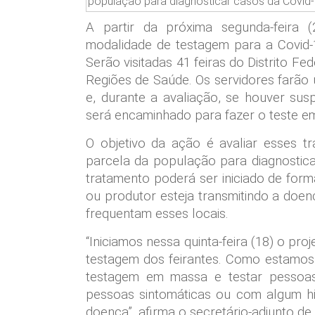
população para diagnosticar casos da Covid-1
A partir da próxima segunda-feira 
modalidade de testagem para a Covid-1
Serão visitadas 41 feiras do Distrito F
Regiões de Saúde. Os servidores farão
e, durante a avaliação, se houver susp
será encaminhado para fazer o teste e
O objetivo da ação é avaliar esses 
parcela da população para diagnosticar
tratamento poderá ser iniciado de form
ou produtor esteja transmitindo a doe
frequentam esses locais.
“Iniciamos nessa quinta-feira (18) o pr
testagem dos feirantes. Como estamos n
testagem em massa e testar pessoas
pessoas sintomáticas ou com algum hi
doença”, afirma o secretário-adjunto de