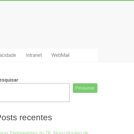
vacidade
Intranet
WebMail
esquisar
Pesquisar
osts recentes
eiras Permanentes do DF: Novo Horário de