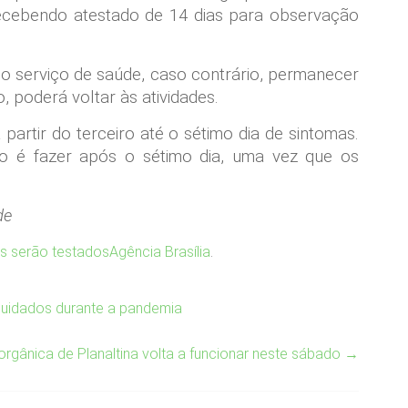
recebendo atestado de 14 dias para observação
 o serviço de saúde, caso contrário, permanecer
 poderá voltar às atividades.
 partir do terceiro até o sétimo dia de sintomas.
ão é fazer após o sétimo dia, uma vez que os
de
ais serão testados
Agência Brasília
.
e cuidados durante a pandemia
 orgânica de Planaltina volta a funcionar neste sábado
→