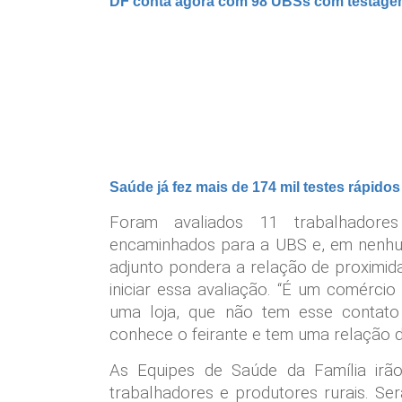
DF conta agora com 98 UBSs com testage
Saúde já fez mais de 174 mil testes rápidos
Foram avaliados 11 trabalhadore
encaminhados para a UBS e, em nenhum 
adjunto pondera a relação de proximida
iniciar essa avaliação. “É um comércio
uma loja, que não tem esse contato
conhece o feirante e tem uma relação d
As Equipes de Saúde da Família irã
trabalhadores e produtores rurais. Se