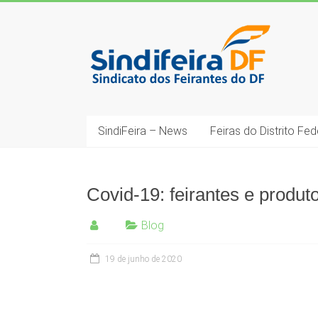
Skip
to
SindiFeira-
content
DF
Sindicado
dos
Feirantes
SindiFeira – News
Feiras do Distrito Fed
do
DF
Covid-19: feirantes e produt
Blog
19 de junho de 2020