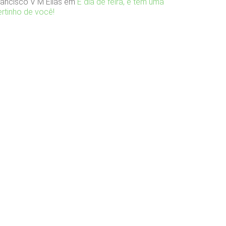
rancisco V M Elias
em
É dia de feira, e tem uma
ertinho de você!