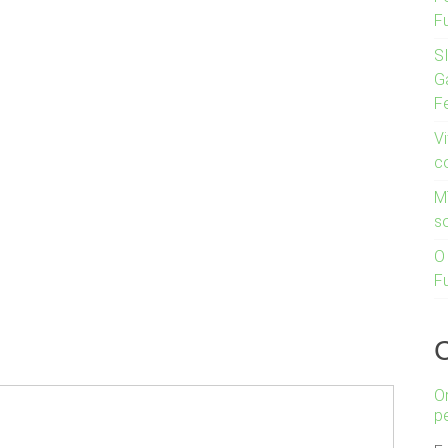
F
S
G
F
Vi
c
M
s
O
F
O
p