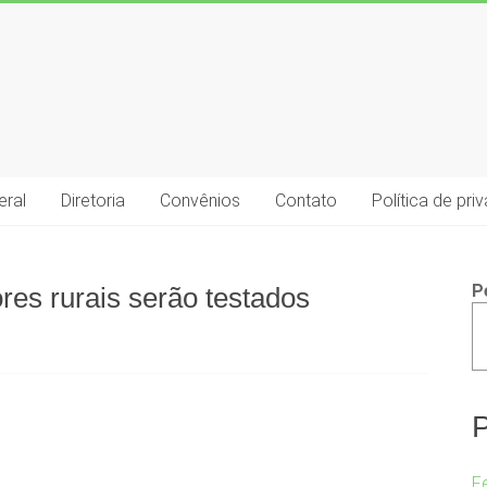
eral
Diretoria
Convênios
Contato
Política de pri
P
ores rurais serão testados
P
F