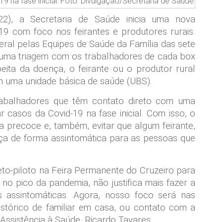
9 na fase inicial. Foto: Divulgação/Secretaria de Saúde
(22), a Secretaria de Saúde inicia uma nova
9 com foco nos feirantes e produtores rurais.
ederal pelas Equipes de Saúde da Família das sete
 uma triagem com os trabalhadores de cada box
eita da doença, o feirante ou o produtor rural
m uma unidade básica de saúde (UBS).
trabalhadores que têm contato direto com uma
 casos da Covid-19 na fase inicial. Com isso, o
a precoce e, também, evitar que algum feirante,
nça de forma assintomática para as pessoas que
ojeto-piloto na Feira Permanente do Cruzeiro para
o pico da pandemia, não justifica mais fazer a
 assintomáticas. Agora, nosso foco será nas
stórico de familiar em casa, ou contato com a
 Assistência à Saúde, Ricardo Tavares.