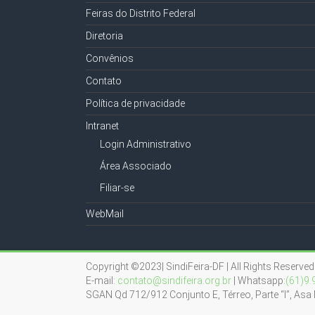
Feiras do Distrito Federal
Diretoria
Convênios
Contato
Política de privacidade
Intranet
Login Administrativo
Área Associado
Filiar-se
WebMail
Copyright ©2023| SindiFeira-DF | All Rights Reserved
E-mail:
contato@sindifeira.org.br
| Whatsapp:
(61)9.
SGAN Qd 712/912 Conjunto E, Térreo, Parte “I”, Asa 