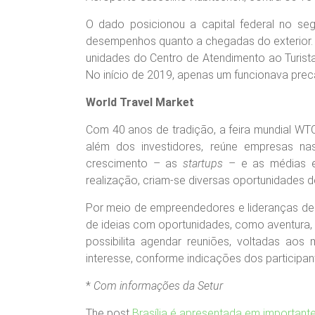
O dado posicionou a capital federal no se
desempenhos quanto a chegadas do exterior. 
unidades do Centro de Atendimento ao Turist
No início de 2019, apenas um funcionava prec
World Travel Market
Com 40 anos de tradição, a feira mundial W
além dos investidores, reúne empresas na
crescimento – as
startups
– e as médias e 
realização, criam-se diversas oportunidades 
Por meio de empreendedores e lideranças de d
de ideias com oportunidades, como aventura, 
possibilita agendar reuniões, voltadas aos
interesse, conforme indicações dos participan
*
Com informações da Setur
The post
Brasília é apresentada em importante