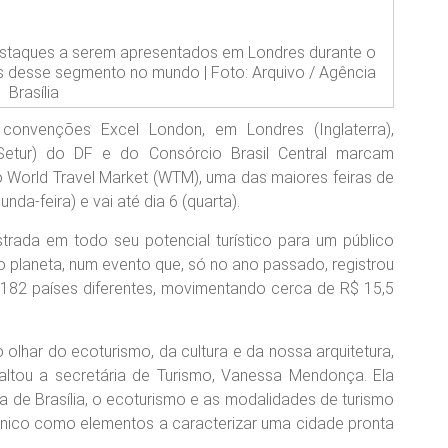
 destaques a serem apresentados em Londres durante o
as desse segmento no mundo | Foto: Arquivo / Agência
Brasília
onvenções Excel London, em Londres (Inglaterra),
(Setur) do DF e do Consórcio Brasil Central marcam
do World Travel Market (WTM), uma das maiores feiras de
a-feira) e vai até dia 6 (quarta).
rada em todo seu potencial turístico para um público
 planeta, num evento que, só no ano passado, registrou
de 182 países diferentes, movimentando cerca de R$ 15,5
olhar do ecoturismo, da cultura e da nossa arquitetura,
ltou a secretária de Turismo, Vanessa Mendonça. Ela
 de Brasília, o ecoturismo e as modalidades de turismo
etônico como elementos a caracterizar uma cidade pronta