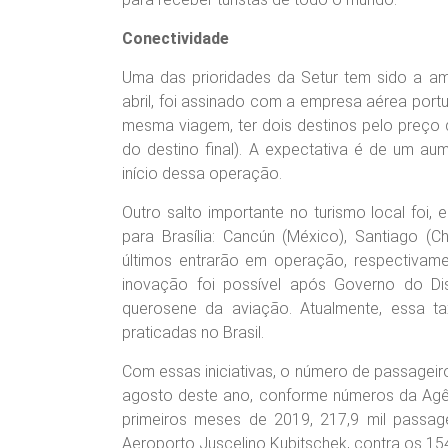
Conectividade
Uma das prioridades da Setur tem sido a am
abril, foi assinado com a empresa aérea po
mesma viagem, ter dois destinos pelo preço 
do destino final). A expectativa é de um au
início dessa operação.
Outro salto importante no turismo local foi,
para Brasília: Cancún (México), Santiago (C
últimos entrarão em operação, respectivame
inovação foi possível após Governo do Dis
querosene da aviação. Atualmente, essa 
praticadas no Brasil.
Com essas iniciativas, o número de passageiro
agosto deste ano, conforme números da Agênc
primeiros meses de 2019, 217,9 mil passagei
Aeroporto Juscelino Kubitschek, contra os 15