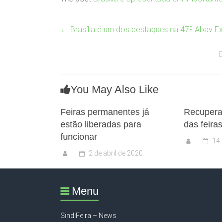
←
Brasília é um dos destaques na 47ª Abav Ex
You May Also Like
Feiras permanentes já
Recupera
estão liberadas para
das feira
funcionar
14
2 de abril de 2020
Menu
SindiFeira – News