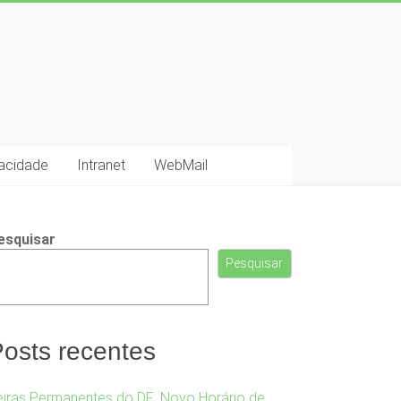
vacidade
Intranet
WebMail
esquisar
Pesquisar
osts recentes
eiras Permanentes do DF: Novo Horário de