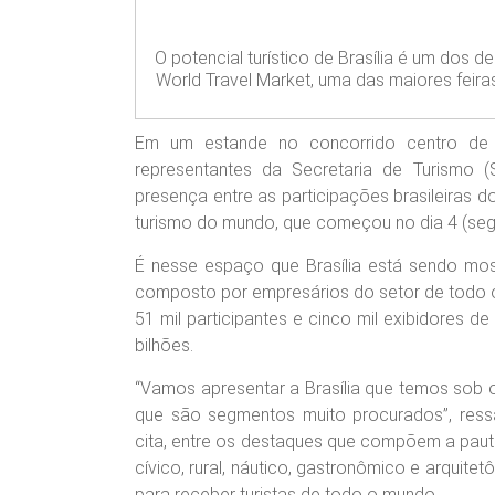
O potencial turístico de Brasília é um dos
World Travel Market, uma das maiores feir
Em um estande no concorrido centro de c
representantes da Secretaria de Turismo 
presença entre as participações brasileiras 
turismo do mundo, que começou no dia 4 (segund
É nesse espaço que Brasília está sendo most
composto por empresários do setor de todo o
51 mil participantes e cinco mil exibidores 
bilhões.
“Vamos apresentar a Brasília que temos sob o 
que são segmentos muito procurados”, ressa
cita, entre os destaques que compõem a pauta
cívico, rural, náutico, gastronômico e arquit
para receber turistas de todo o mundo.