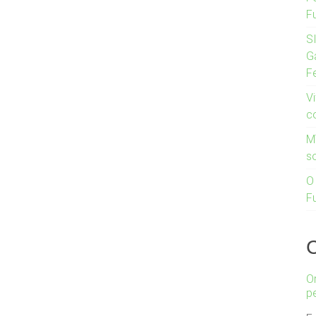
F
S
G
F
Vi
c
M
s
O
F
O
p