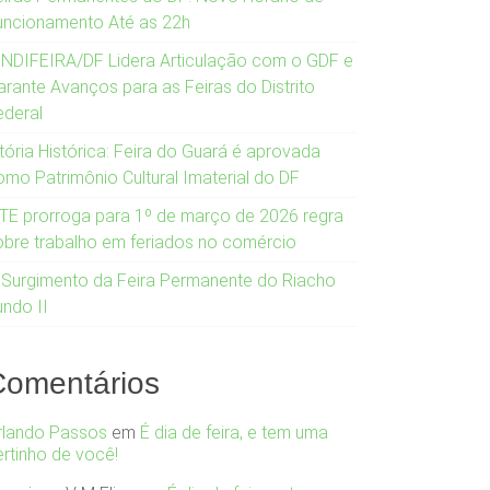
uncionamento Até as 22h
INDIFEIRA/DF Lidera Articulação com o GDF e
arante Avanços para as Feiras do Distrito
ederal
tória Histórica: Feira do Guará é aprovada
omo Patrimônio Cultural Imaterial do DF
TE prorroga para 1º de março de 2026 regra
obre trabalho em feriados no comércio
 Surgimento da Feira Permanente do Riacho
undo II
Comentários
rlando Passos
em
É dia de feira, e tem uma
ertinho de você!