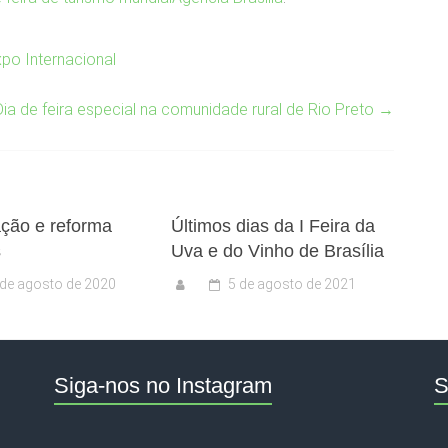
po Internacional
Dia de feira especial na comunidade rural de Rio Preto
→
ção e reforma
Últimos dias da I Feira da
s
Uva e do Vinho de Brasília
 de agosto de 2020
5 de agosto de 2021
Siga-nos no Instagram
S