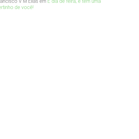
rancisco V M Elias
em
É dia de feira, e tem uma
ertinho de você!