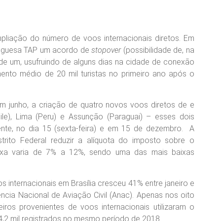
pliação do número de voos internacionais diretos. Em
rtuguesa TAP um acordo de
stopover
(possibilidade de, na
de um, usufruindo de alguns dias na cidade de conexão
mento médio de 20 mil turistas no primeiro ano após o
 em junho, a criação de quatro novos voos diretos de e
hile), Lima (Peru) e Assunção (Paraguai) – esses dois
nte, no dia 15 (sexta-feira) e em 15 de dezembro. A
trito Federal reduzir a alíquota do imposto sobre o
taxa varia de 7% a 12%, sendo uma das mais baixas
s internacionais em Brasília cresceu 41% entre janeiro e
ia Nacional de Aviação Civil (Anac). Apenas nos oito
ros provenientes de voos internacionais utilizaram o
4,2 mil registrados no mesmo período de 2018.