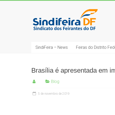
Skip
to
SindiFeira-
content
DF
Sindicado
dos
Feirantes
SindiFeira – News
Feiras do Distrito Fed
do
DF
Brasília é apresentada em im
Blog
5 de novembro de 2019