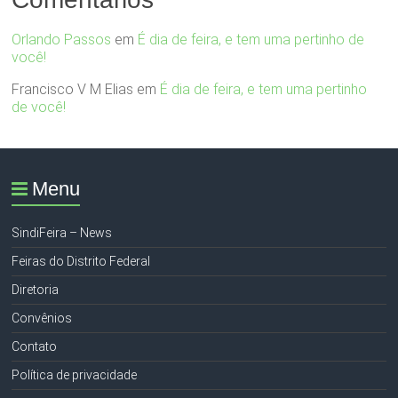
Orlando Passos
em
É dia de feira, e tem uma pertinho de
você!
Francisco V M Elias
em
É dia de feira, e tem uma pertinho
de você!
Menu
SindiFeira – News
Feiras do Distrito Federal
Diretoria
Convênios
Contato
Política de privacidade