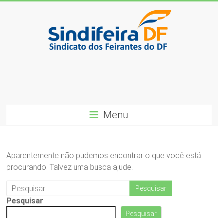
Skip
to
content
SindiFeira-
DF
Sindicado
dos
Menu
Feirantes
do
DF
Aparentemente não pudemos encontrar o que você está
procurando. Talvez uma busca ajude.
Pesquisar
Pesquisar