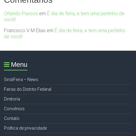
Orlando Passos
em
É dia de feira, e tem uma pertinho de
você!
Francisco V M Elias
em
É dia de feira, e tem uma pertinho
de você!
Menu
SindiFeira – News
Feiras do Distrito Federal
Diretoria
Convênios
Contato
Política de privacidade