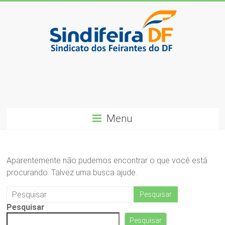
Skip
to
content
SindiFeira-
DF
Sindicado
dos
Menu
Feirantes
do
DF
Aparentemente não pudemos encontrar o que você está
procurando. Talvez uma busca ajude.
Pesquisar
Pesquisar